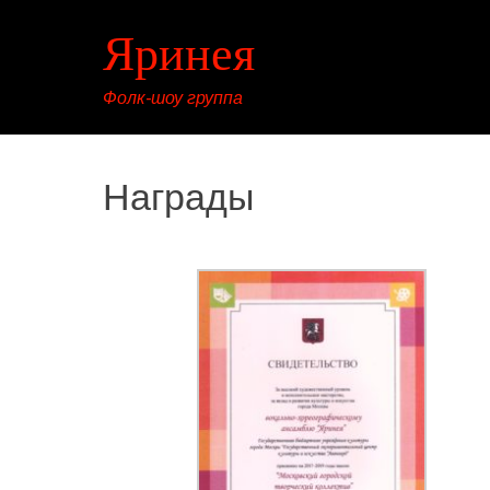
Яринея
Фолк-шоу группа
Награды